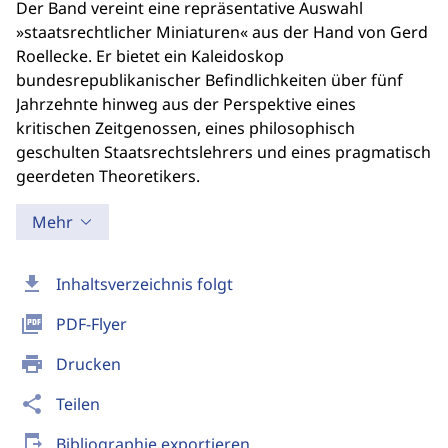
Der Band vereint eine repräsentative Auswahl
»staatsrechtlicher Miniaturen« aus der Hand von Gerd
Roellecke. Er bietet ein Kaleidoskop
bundesrepublikanischer Befindlichkeiten über fünf
Jahrzehnte hinweg aus der Perspektive eines
kritischen Zeitgenossen, eines philosophisch
geschulten Staatsrechtslehrers und eines pragmatisch
geerdeten Theoretikers.
Mehr
download
Inhaltsverzeichnis folgt
picture_as_pdf
PDF-Flyer
print
Drucken
share
Teilen
send_to_mobile
Bibliographie exportieren