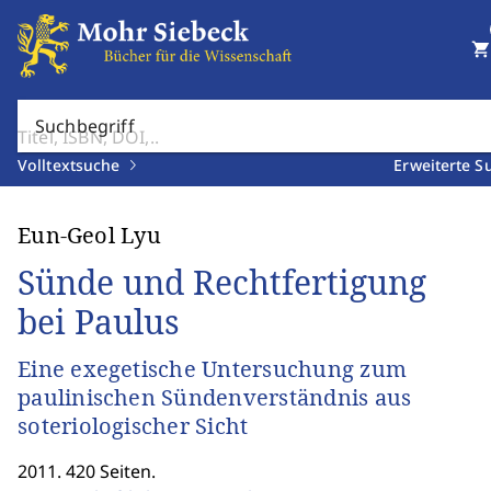
shopping_cart
Suchbegriff
Volltextsuche
Erweiterte S
Eun-Geol Lyu
Sünde und Rechtfertigung
bei Paulus
Eine exegetische Untersuchung zum
paulinischen Sündenverständnis aus
soteriologischer Sicht
2011. 420 Seiten.