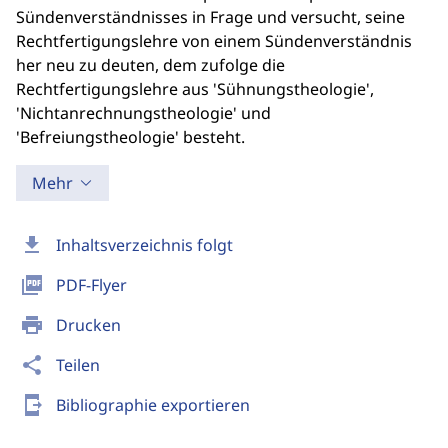
Sündenverständnisses in Frage und versucht, seine
Rechtfertigungslehre von einem Sündenverständnis
her neu zu deuten, dem zufolge die
Rechtfertigungslehre aus 'Sühnungstheologie',
'Nichtanrechnungstheologie' und
'Befreiungstheologie' besteht.
Mehr
download
Inhaltsverzeichnis folgt
picture_as_pdf
PDF-Flyer
print
Drucken
share
Teilen
send_to_mobile
Bibliographie exportieren