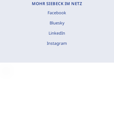
MOHR SIEBECK IM NETZ
Facebook
Bluesky
LinkedIn
Instagram
C
o
o
k
i