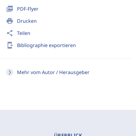
picture_as_pdf
PDF-Flyer
print
Drucken
share
Teilen
send_to_mobile
Bibliographie exportieren
Mehr vom Autor / Herausgeber
ÜBERBLICK