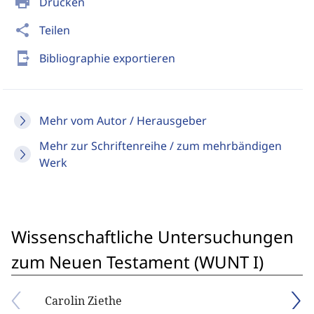
print
Drucken
share
Teilen
send_to_mobile
Bibliographie exportieren
Mehr vom Autor / Herausgeber
Mehr zur Schriftenreihe / zum mehrbändigen
Werk
Wissenschaftliche Untersuchungen
zum Neuen Testament (WUNT I)
Carolin Ziethe