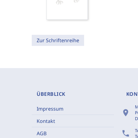
Zur Schriftenreihe
ÜBERBLICK
KON
M
Impressum
location_on
P
D
Kontakt
T
phone
AGB
T