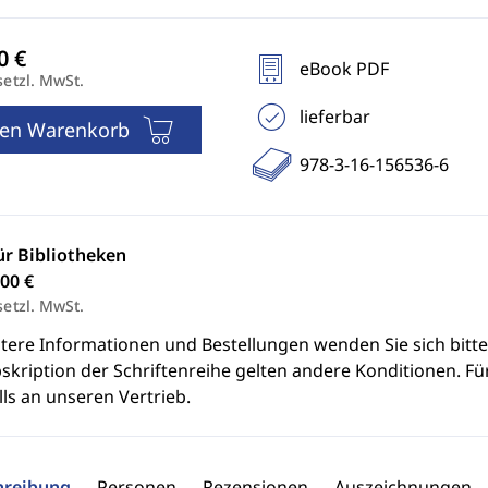
eBook PDF
setzl. MwSt.
lieferbar
den Warenkorb
978-3-16-156536-6
ür Bibliotheken
00 €
setzl. MwSt.
itere Informationen und Bestellungen wenden Sie sich bitt
skription der Schriftenreihe gelten andere Konditionen. Fü
ls an unseren Vertrieb.
hreibung
Personen
Rezensionen
Auszeichnungen