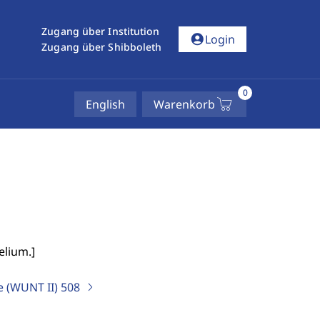
Zugang über Institution
account_circle
Login
Zugang über Shibboleth
0
English
Warenkorb
elium.
]
e (WUNT II)
508