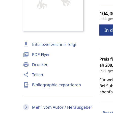
inkl. ge
In 
download
Inhaltsverzeichnis folgt
picture_as_pdf
PDF-Flyer
Preis f
print
Drucken
ab 208,
inkl. ge
share
Teilen
Für we
send_to_mobile
Bibliographie exportieren
Bei Sub
ebenfal
Mehr vom Autor / Herausgeber
Besc