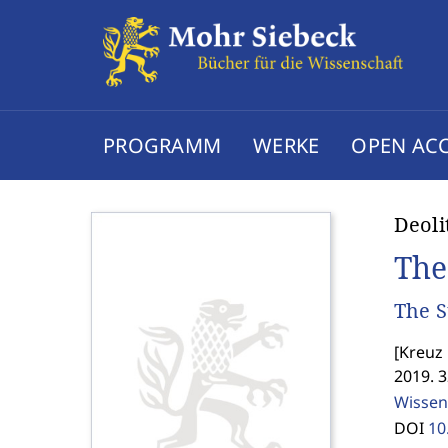
PROGRAMM
WERKE
OPEN AC
Deolit
The
The S
[
Kreuz 
2019. 3
Wissen
DOI
10