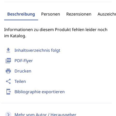
Beschreibung
Personen
Rezensionen
Auszeic
Informationen zu diesem Produkt fehlen leider noch
im Katalog.
download
Inhaltsverzeichnis folgt
picture_as_pdf
PDF-Flyer
print
Drucken
share
Teilen
send_to_mobile
Bibliographie exportieren
Mehr vom Autor / Herausgeber