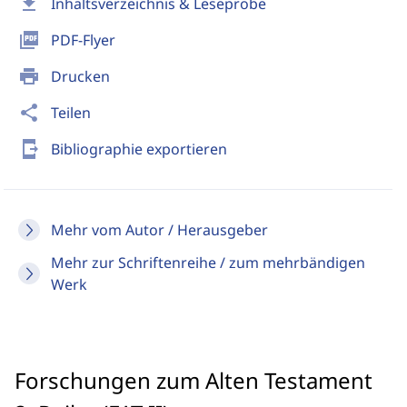
download
Inhaltsverzeichnis & Leseprobe
picture_as_pdf
PDF-Flyer
print
Drucken
share
Teilen
send_to_mobile
Bibliographie exportieren
Mehr vom Autor / Herausgeber
Mehr zur Schriftenreihe / zum mehrbändigen
Werk
Forschungen zum Alten Testament