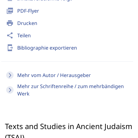
picture_as_pdf
PDF-Flyer
print
Drucken
share
Teilen
send_to_mobile
Bibliographie exportieren
Mehr vom Autor / Herausgeber
Mehr zur Schriftenreihe / zum mehrbändigen
Werk
Texts and Studies in Ancient Judaism
(TSAJ)