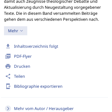
damit auch Zeugnisse theologischer Debatte und
Aktualisierung durch Neugestaltung vorgegebener
Texte. Die in diesem Band versammelten Beiträge
gehen dem aus verschiedenen Perspektiven nach.
Mehr
download
Inhaltsverzeichnis folgt
picture_as_pdf
PDF-Flyer
print
Drucken
share
Teilen
send_to_mobile
Bibliographie exportieren
Mehr vom Autor / Herausgeber