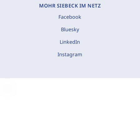
MOHR SIEBECK IM NETZ
Facebook
Bluesky
LinkedIn
Instagram
C
o
o
k
i