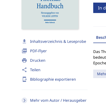
In 
Besc
download
Inhaltsverzeichnis & Leseprobe
picture_as_pdf
PDF-Flyer
Das Th
bedeut
print
Drucken
Epoche
share
Teilen
Meh
send_to_mobile
Bibliographie exportieren
Mehr vom Autor / Herausgeber