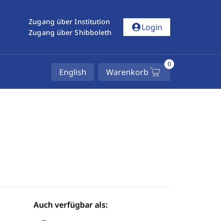
Zugang über Institution
account_circle
Login
Zugang über Shibboleth
0
English
Warenkorb
Auch verfügbar als: