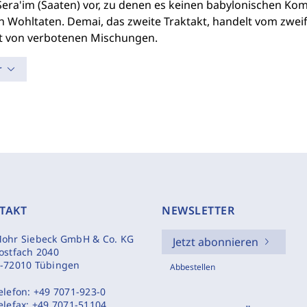
era'im (Saaten) vor, zu denen es keinen babylonischen Komm
 Wohltaten. Demai, das zweite Traktakt, handelt vom zweifel
t von verbotenen Mischungen.
r
TAKT
NEWSLETTER
ohr Siebeck GmbH & Co. KG
Jetzt abonnieren
ostfach 2040
-72010 Tübingen
Abbestellen
elefon:
+49 7071-923-0
elefax:
+49 7071-51104