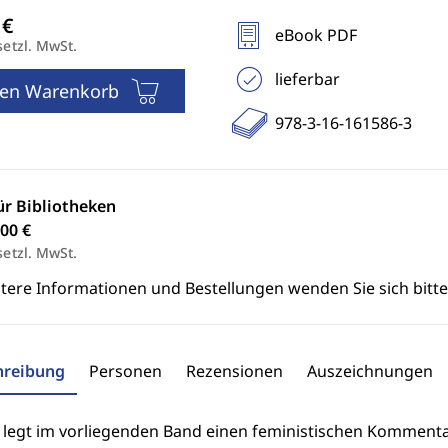
eBook PDF
setzl. MwSt.
lieferbar
den Warenkorb
978-3-16-161586-3
ür Bibliotheken
00 €
setzl. MwSt.
itere Informationen und Bestellungen wenden Sie sich bitt
hreibung
Personen
Rezensionen
Auszeichnungen
an legt im vorliegenden Band einen feministischen Kommenta