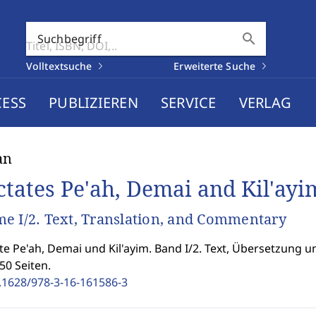
search
Suchbegriff
Volltextsuche
Erweiterte Suche
CESS
PUBLIZIEREN
SERVICE
VERLAG
an
ctates Pe'ah, Demai and Kil'ayi
e I/2. Text, Translation, and Commentary
te Pe'ah, Demai und Kil'ayim. Band I/2. Text, Übersetzung
50 Seiten.
.1628/978-3-16-161586-3