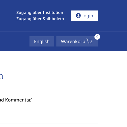
Zugang über Institution
account_circle
Login
Zugang über Shibboleth
0
English
Warenkorb
m
 und Kommentar.
]