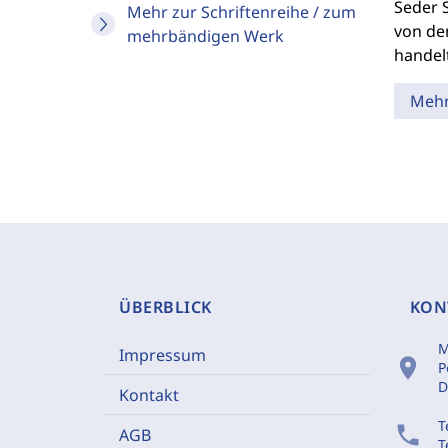
Seder S
Mehr zur Schriftenreihe / zum
von den
mehrbändigen Werk
handel
Meh
ÜBERBLICK
KON
M
Impressum
location_on
P
D
Kontakt
T
phone
AGB
T