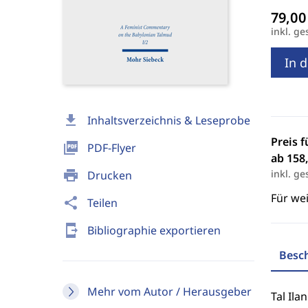
inkl. ge
In 
download
Inhaltsverzeichnis & Leseprobe
Preis f
picture_as_pdf
PDF-Flyer
ab 158,
print
inkl. ge
Drucken
Für we
share
Teilen
send_to_mobile
Bibliographie exportieren
Besc
Mehr vom Autor / Herausgeber
Tal Il