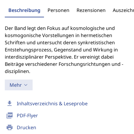
Beschreibung
Personen
Rezensionen
Auszeic
Der Band legt den Fokus auf kosmologische und
kosmogonische Vorstellungen in hermetischen
Schriften und untersucht deren synkretistischen
Entstehungsprozess, Gegenstand und Wirkung in
interdisziplinärer Perspektive. Er vereinigt dabei
Beiträge verschiedener Forschungsrichtungen und -
disziplinen.
Mehr
download
Inhaltsverzeichnis & Leseprobe
picture_as_pdf
PDF-Flyer
print
Drucken