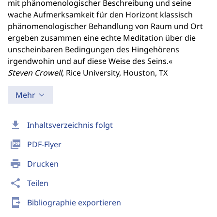
mit phänomenologischer Beschreibung und seine
wache Aufmerksamkeit für den Horizont klassisch
phänomenologischer Behandlung von Raum und Ort
ergeben zusammen eine echte Meditation über die
unscheinbaren Bedingungen des Hingehörens
irgendwohin und auf diese Weise des Seins.«
Steven Crowell
, Rice University, Houston, TX
Mehr
download
Inhaltsverzeichnis folgt
picture_as_pdf
PDF-Flyer
print
Drucken
share
Teilen
send_to_mobile
Bibliographie exportieren