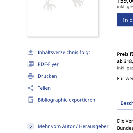
inkl. ge
In 
download
Inhaltsverzeichnis folgt
Preis f
ab 318,
picture_as_pdf
PDF-Flyer
inkl. ge
print
Drucken
Für we
share
Teilen
send_to_mobile
Bibliographie exportieren
Besc
Die Ve
Mehr vom Autor / Herausgeber
Bundes