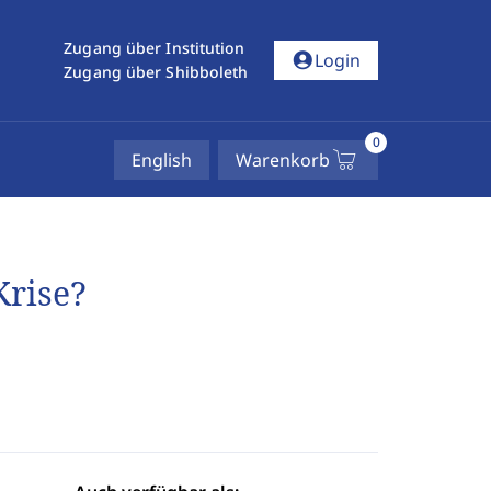
Zugang über Institution
account_circle
Login
Zugang über Shibboleth
0
English
Warenkorb
Krise?