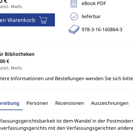
eBook PDF
setzl. MwSt.
lieferbar
den Warenkorb
978-3-16-160864-3
ür Bibliotheken
00 €
setzl. MwSt.
itere Informationen und Bestellungen wenden Sie sich bitt
hreibung
Personen
Rezensionen
Auszeichnungen
rfassungsgerichtsbarkeit ist dem Wandel in der Postmodern
verfassungsgerichts mit den Verfassungsgerichten andere