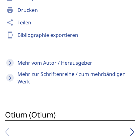
print
Drucken
share
Teilen
send_to_mobile
Bibliographie exportieren
Mehr vom Autor / Herausgeber
Mehr zur Schriftenreihe / zum mehrbändigen
Werk
Otium (Otium)