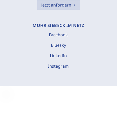
Jetzt anfordern
MOHR SIEBECK IM NETZ
Facebook
Bluesky
LinkedIn
Instagram
C
o
o