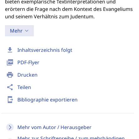
bieten exemplarische Textinterpretationen und
erörtern die Frage nach dem Kontext des Evangeliums
und seinem Verhältnis zum Judentum.
Mehr
download
Inhaltsverzeichnis folgt
picture_as_pdf
PDF-Flyer
print
Drucken
share
Teilen
send_to_mobile
Bibliographie exportieren
Mehr vom Autor / Herausgeber
Mehr zur Schriftenreihe / zum mehrbändigen