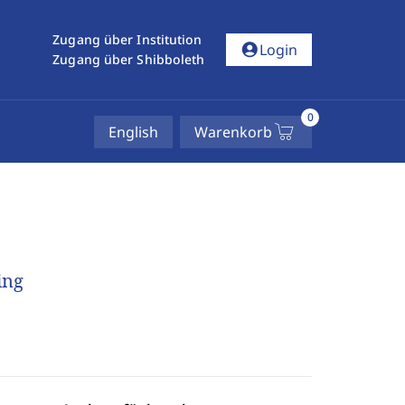
Zugang über Institution
account_circle
Login
Zugang über Shibboleth
0
English
Warenkorb
ing