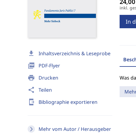
inkl. ge
In 
download
Inhaltsverzeichnis & Leseprobe
Besc
picture_as_pdf
PDF-Flyer
print
Drucken
Was da
share
Teilen
Meh
send_to_mobile
Bibliographie exportieren
Mehr vom Autor / Herausgeber