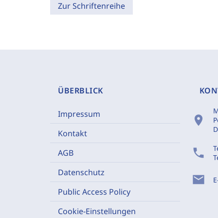
Zur Schriftenreihe
ÜBERBLICK
KON
M
Impressum
location_on
P
D
Kontakt
T
phone
AGB
T
Datenschutz
mail
E
Public Access Policy
Cookie-Einstellungen