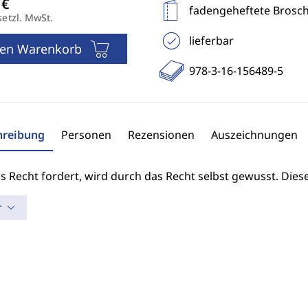
fadengeheftete Brosc
setzl. MwSt.
lieferbar
den Warenkorb
978-3-16-156489-5
hreibung
Personen
Rezensionen
Auszeichnungen
s Recht fordert, wird durch das Recht selbst gewusst. Dies
r