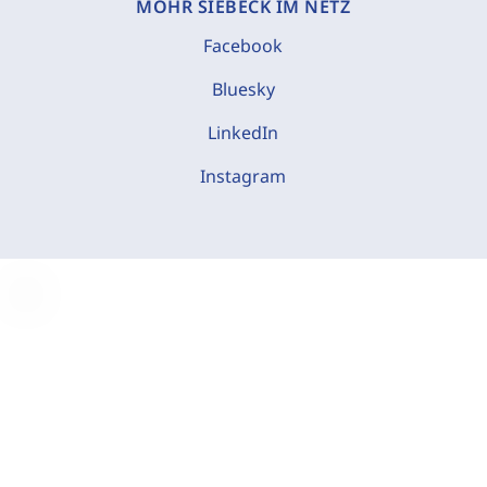
MOHR SIEBECK IM NETZ
Facebook
Bluesky
LinkedIn
Instagram
C
o
o
k
i