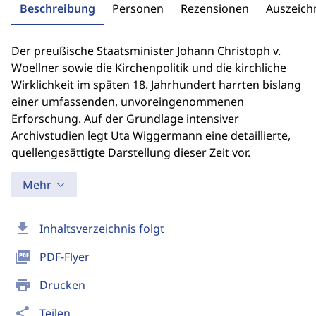
Beschreibung
Personen
Rezensionen
Auszeic
Der preußische Staatsminister Johann Christoph v.
Woellner sowie die Kirchenpolitik und die kirchliche
Wirklichkeit im späten 18. Jahrhundert harrten bislang
einer umfassenden, unvoreingenommenen
Erforschung. Auf der Grundlage intensiver
Archivstudien legt Uta Wiggermann eine detaillierte,
quellengesättigte Darstellung dieser Zeit vor.
Mehr
download
Inhaltsverzeichnis folgt
picture_as_pdf
PDF-Flyer
print
Drucken
share
Teilen