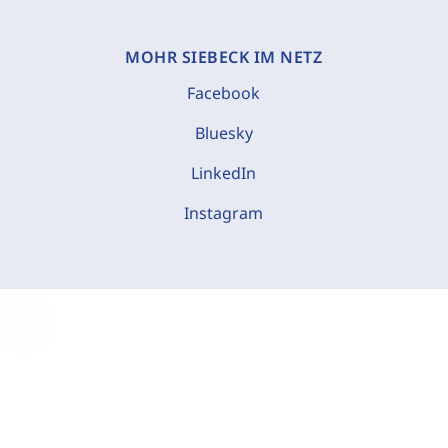
MOHR SIEBECK IM NETZ
Facebook
Bluesky
LinkedIn
Instagram
C
o
o
k