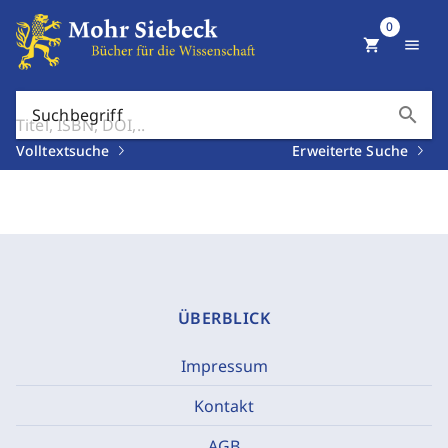
0
shopping_cart
menu
search
Suchbegriff
Volltextsuche
Erweiterte Suche
ÜBERBLICK
Impressum
Kontakt
AGB