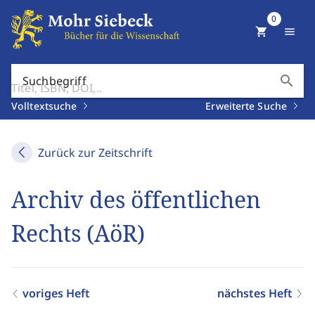
0
shopping_cart
menu
search
Suchbegriff
Volltextsuche
Erweiterte Suche
Zurück zur Zeitschrift
Archiv des öffentlichen
Rechts (AöR)
voriges Heft
nächstes Heft