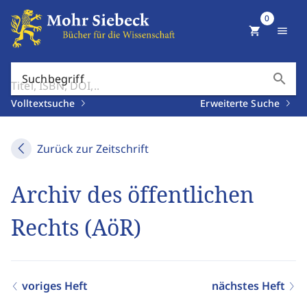
0
shopping_cart
menu
search
Suchbegriff
Volltextsuche
Erweiterte Suche
Zurück zur Zeitschrift
Archiv des öffentlichen
Rechts (AöR)
voriges Heft
nächstes Heft