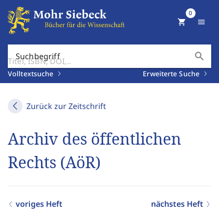
0
shopping_cart
menu
search
Suchbegriff
Volltextsuche
Erweiterte Suche
Zurück zur Zeitschrift
Archiv des öffentlichen
Rechts (AöR)
voriges Heft
nächstes Heft