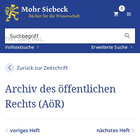
0
shopping_cart
menu
search
Suchbegriff
Volltextsuche
Erweiterte Suche
Zurück zur Zeitschrift
Archiv des öffentlichen
Rechts (AöR)
voriges Heft
nächstes Heft