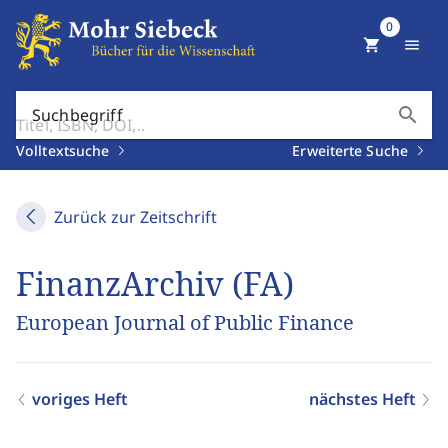
0
shopping_cart
menu
search
Suchbegriff
Volltextsuche
Erweiterte Suche
Zurück zur Zeitschrift
FinanzArchiv (FA)
European Journal of Public Finance
voriges Heft
nächstes Heft