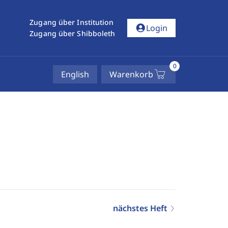
Zugang über Institution
account_circle
Login
Zugang über Shibboleth
0
English
Warenkorb
nächstes Heft