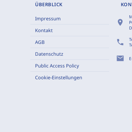
ÜBERBLICK
KON
M
Impressum
location_on
P
D
Kontakt
T
phone
AGB
T
Datenschutz
mail
E
Public Access Policy
Cookie-Einstellungen