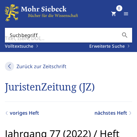
0
shopping_cart
menu
search
Suchbegriff
Volltextsuche
Erweiterte Suche
Zurück zur Zeitschrift
JuristenZeitung (JZ)
voriges Heft
nächstes Heft
Jahrgang 77 (2022)
/
Heft