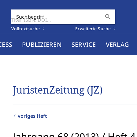
search
Suchbegriff
Volltextsuche
Erweiterte Suche
CESS
PUBLIZIEREN
SERVICE
VERLAG
JuristenZeitung (JZ)
voriges Heft
Jahrgang 68 (2013)
/
Heft 4