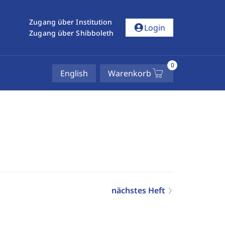
Zugang über Institution
account_circle
Login
Zugang über Shibboleth
0
English
Warenkorb
nächstes Heft