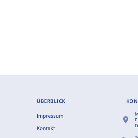
ÜBERBLICK
KON
M
Impressum
location_on
P
D
Kontakt
T