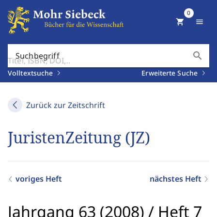
0
shopping_cart
menu
search
Suchbegriff
Volltextsuche
Erweiterte Suche
Zurück zur Zeitschrift
JuristenZeitung (JZ)
voriges Heft
nächstes Heft
Jahrgang 63 (2008)
/
Heft 7