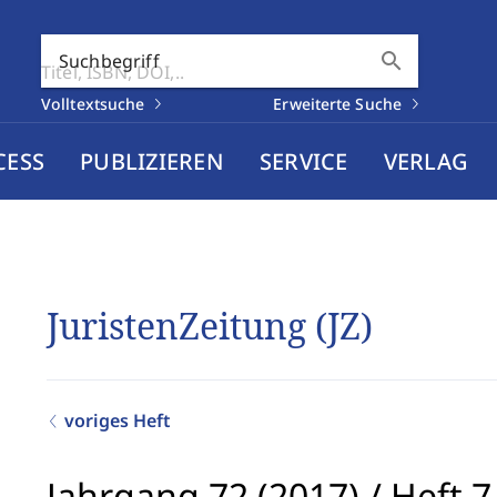
search
Suchbegriff
Volltextsuche
Erweiterte Suche
CESS
PUBLIZIEREN
SERVICE
VERLAG
JuristenZeitung (JZ)
voriges Heft
Jahrgang 72 (2017)
/
Heft 7