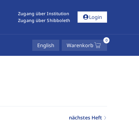
Zugang über Institution
account_circle
Login
Zugang über Shibboleth
0
English
Warenkorb
nächstes Heft