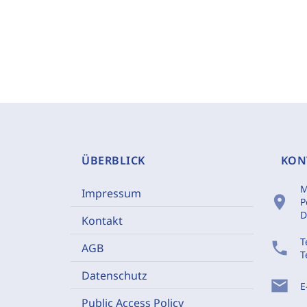
ÜBERBLICK
KON
M
Impressum
location_on
P
D
Kontakt
T
phone
AGB
T
Datenschutz
mail
E
Public Access Policy