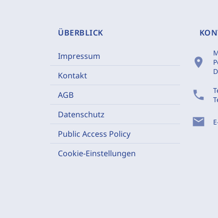
ÜBERBLICK
KON
M
Impressum
location_on
P
D
Kontakt
T
phone
AGB
T
Datenschutz
mail
E
Public Access Policy
Cookie-Einstellungen