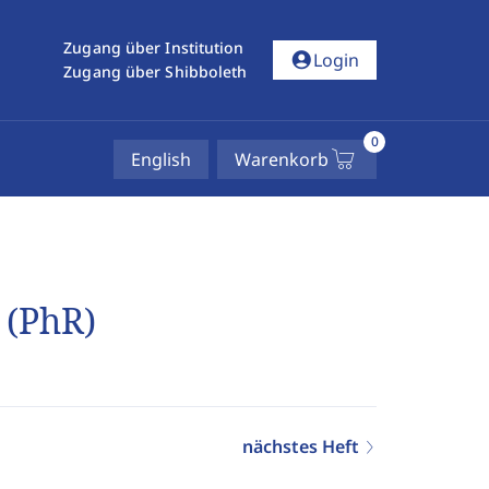
Zugang über Institution
account_circle
Login
Zugang über Shibboleth
0
English
Warenkorb
 (PhR)
nächstes Heft