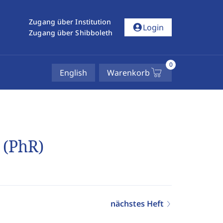
Zugang über Institution
account_circle
Login
Zugang über Shibboleth
0
English
Warenkorb
 (PhR)
nächstes Heft