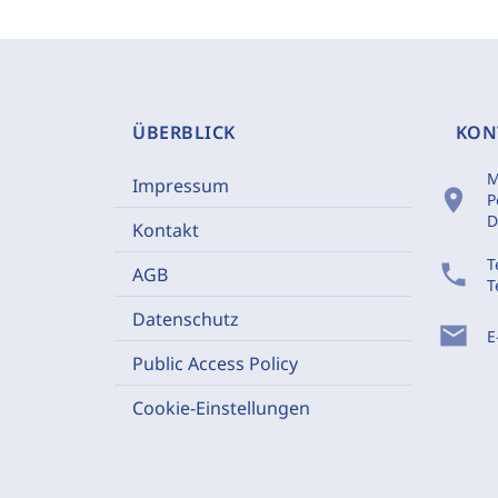
ÜBERBLICK
KON
M
Impressum
location_on
P
D
Kontakt
T
phone
AGB
T
Datenschutz
mail
E
Public Access Policy
Cookie-Einstellungen