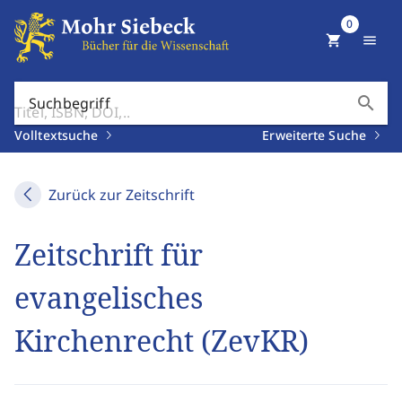
0
shopping_cart
menu
search
Suchbegriff
Volltextsuche
Erweiterte Suche
Zurück zur Zeitschrift
Zeitschrift für
evangelisches
Kirchenrecht (ZevKR)