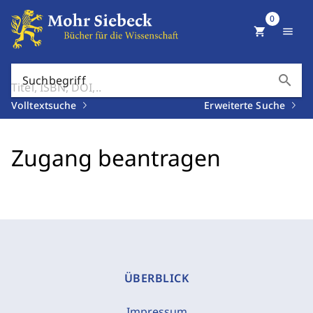
0
shopping_cart
menu
search
Suchbegriff
Volltextsuche
Erweiterte Suche
Zugang beantragen
ÜBERBLICK
Impressum