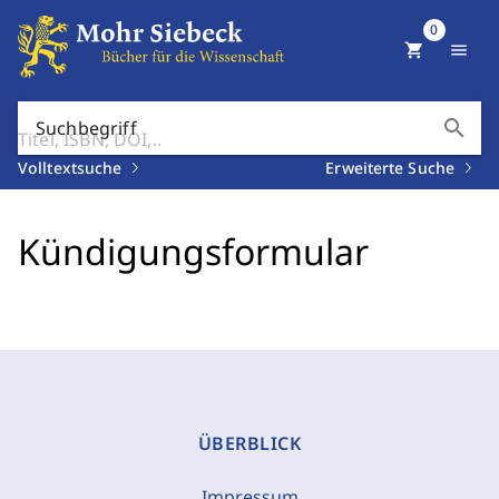
0
shopping_cart
menu
search
Suchbegriff
Volltextsuche
Erweiterte Suche
Kündigungsformular
ÜBERBLICK
Impressum