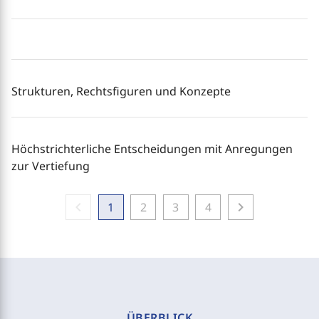
Strukturen, Rechtsfiguren und Konzepte
Höchstrichterliche Entscheidungen mit Anregungen
zur Vertiefung
chevron_left
chevron_right
1
2
3
4
ÜBERBLICK