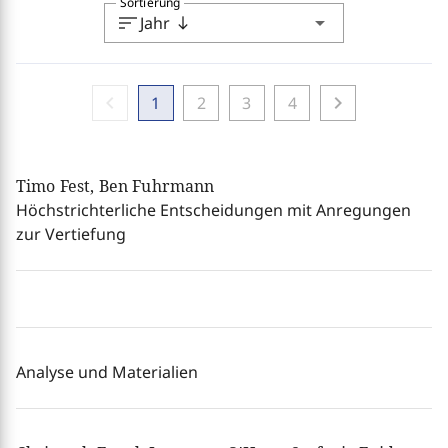
Sortierung
sort
arrow_drop_down
Jahr
south
chevron_left
chevron_right
1
2
3
4
Timo Fest, Ben Fuhrmann
Höchstrichterliche Entscheidungen mit Anregungen
zur Vertiefung
Analyse und Materialien