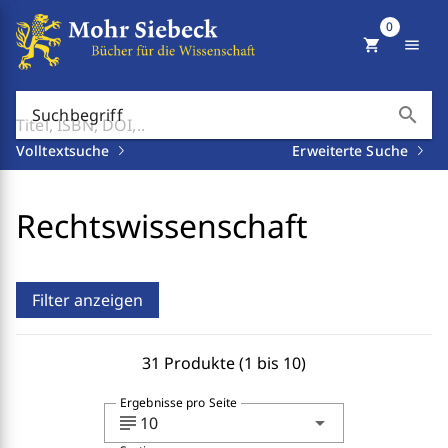
0
shopping_cart
menu
search
Suchbegriff
Volltextsuche
Erweiterte Suche
Rechtswissenschaft
Filter anzeigen
31 Produkte (1 bis 10)
Ergebnisse pro Seite
subject
arrow_drop_down
10