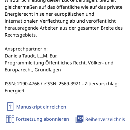
will zur Schließung dieser Lücke beitragen. Sie zielt
gleichermaßen auf das öffentliche wie auf das private
Energierecht in seiner europäischen und
internationalen Verflechtung ab und veröffentlicht
herausragende Arbeiten aus der gesamten Breite des
Rechtsgebiets.
Ansprechpartnerin:
Daniela Taudt, LL.M. Eur.
Programmleitung Öffentliches Recht, Völker- und
Europarecht, Grundlagen
ISSN: 2190-4766 / eISSN: 2569-3921 - Zitiervorschlag:
EnergieR
Manuskript einreichen
picture_as_pdf
Fortsetzung abonnieren
Reihenverzeichnis