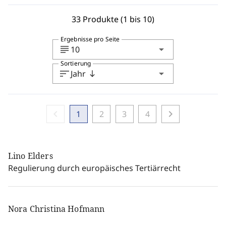
33 Produkte (1 bis 10)
Ergebnisse pro Seite
subject
arrow_drop_down
10
Sortierung
sort
arrow_drop_down
Jahr
south
chevron_left
chevron_right
1
2
3
4
Lino Elders
Regulierung durch europäisches Tertiärrecht
Nora Christina Hofmann