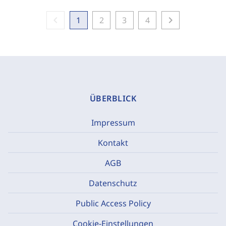
chevron_left
chevron_right
1
2
3
4
ÜBERBLICK
Impressum
Kontakt
AGB
Datenschutz
Public Access Policy
Cookie-Einstellungen