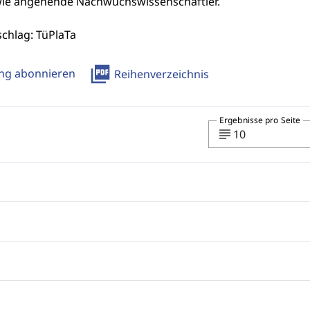
wie an­gehende Nachwuchswissenschaftler.
schlag: TüPlaTa
picture_as_pdf
ung abonnieren
Reihenverzeichnis
Ergebnisse pro Seite
subject
10