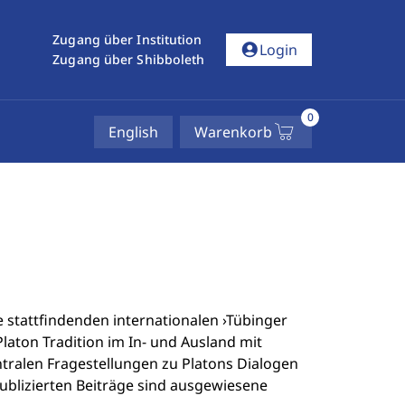
Zugang über Institution
account_circle
Login
Zugang über Shibboleth
0
English
Warenkorb
 stattfindenden internationalen ›Tübinger
laton­ Tradition im In-­ und Ausland mit
ntralen Fragestellungen zu Platons Dialogen
publizierten Beiträge sind ausgewiesene