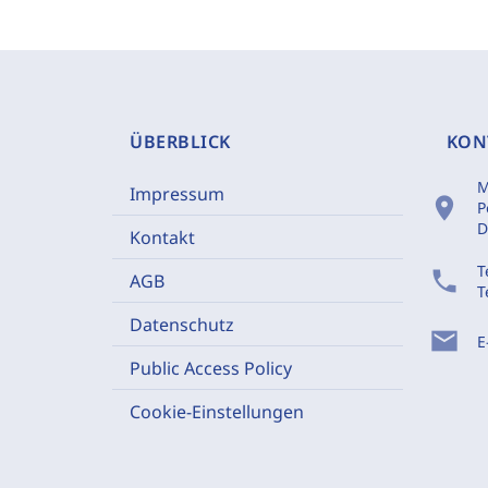
ÜBERBLICK
KON
M
Impressum
location_on
P
D
Kontakt
T
phone
AGB
T
Datenschutz
mail
E
Public Access Policy
Cookie-Einstellungen