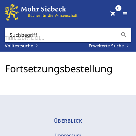
0
shopping_cart
menu
search
Suchbegriff
Volltextsuche
Erweiterte Suche
Fortsetzungsbestellung
ÜBERBLICK
Impressum