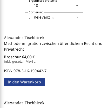
Ergebnisse pro Seite
subject
arrow_drop_down
10
Sortierung
sort
arrow_drop_down
Relevanz
south
Alexander Tischbirek
Methodenmigration zwischen öffentlichem Recht und
Privatrecht
Broschur
64,00 €
inkl. gesetzl. MwSt.
ISBN 978-3-16-159442-7
In den Warenkorb
Alexander Tischbirek