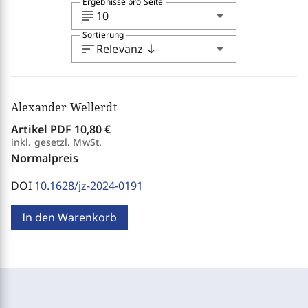
Ergebnisse pro Seite
subject
arrow_drop_down
10
Sortierung
sort
arrow_drop_down
Relevanz
south
Alexander Wellerdt
Artikel PDF
10,80 €
inkl. gesetzl. MwSt.
Normalpreis
DOI
10.1628/jz-2024-0191
In den Warenkorb