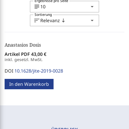
Ergebnisse pro Seite
subject
arrow_drop_down
10
Sortierung
sort
arrow_drop_down
Relevanz
south
Anastasios Dosis
Artikel PDF
43,00 €
inkl. gesetzl. MwSt.
DOI
10.1628/jite-2019-0028
In den Warenkorb