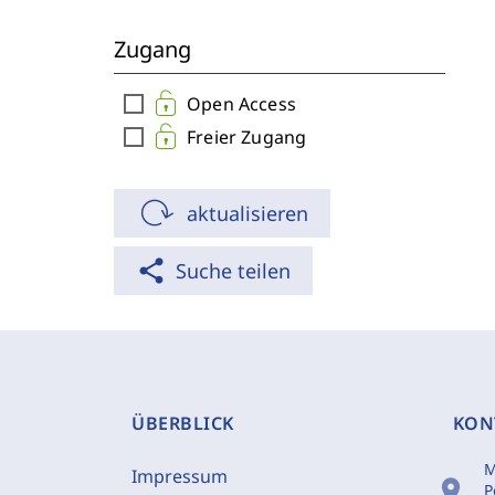
Zugang
check_box_outline_blank
Open Access
check_box_outline_blank
Freier Zugang
aktualisieren
share
Suche teilen
ÜBERBLICK
KON
M
Impressum
location_on
P