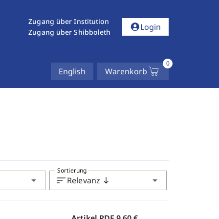
Zugang über Institution
account_circle
Login
Zugang über Shibboleth
0
English
Warenkorb
Sortierung
arrow_drop_down
sort
arrow_drop_down
Relevanz
south
Artikel PDF
9,60 €