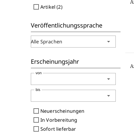
A
check_box_outline_blank
Artikel (2)
Veröffentlichungssprache
arrow_drop_down
Alle Sprachen
Erscheinungsjahr
A
von
arrow_drop_down
bis
arrow_drop_down
check_box_outline_blank
Neuerscheinungen
check_box_outline_blank
In Vorbereitung
check_box_outline_blank
Sofort lieferbar