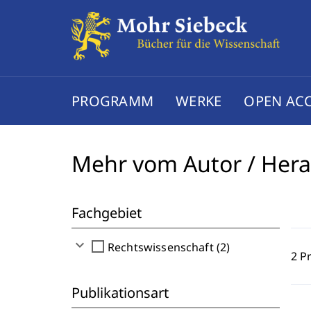
PROGRAMM
WERKE
OPEN AC
Mehr vom Autor / Her
Fachgebiet
expand_more
check_box_outline_blank
Rechtswissenschaft (2)
2 P
Publikationsart