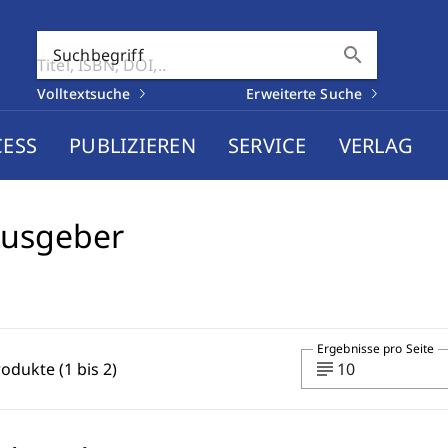
search
Suchbegriff
Volltextsuche
Erweiterte Suche
CESS
PUBLIZIEREN
SERVICE
VERLAG
ausgeber
Ergebnisse pro Seite
subject
rodukte (1 bis 2)
10