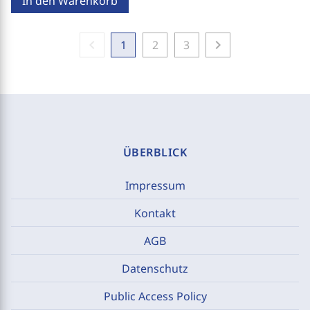
In den Warenkorb
chevron_left
chevron_right
1
2
3
ÜBERBLICK
Impressum
Kontakt
AGB
Datenschutz
Public Access Policy