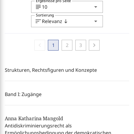
Ergebnisse pro Seite
subject
arrow_drop_down
10
Sortierung
sort
arrow_drop_down
Relevanz
south
chevron_left
chevron_right
1
2
3
Strukturen, Rechtsfiguren und Konzepte
Band I: Zugänge
Anna Katharina Mangold
Antidiskriminierungsrecht als
Ermöglichungsbedingung der demokratischen