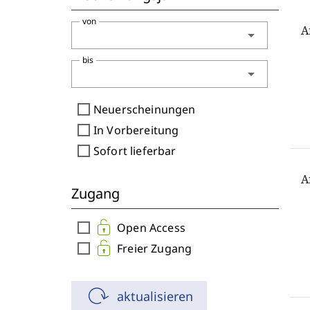
von
A
arrow_drop_down
bis
arrow_drop_down
check_box_outline_blank
Neuerscheinungen
check_box_outline_blank
In Vorbereitung
check_box_outline_blank
Sofort lieferbar
A
Zugang
check_box_outline_blank
Open Access
check_box_outline_blank
Freier Zugang
aktualisieren