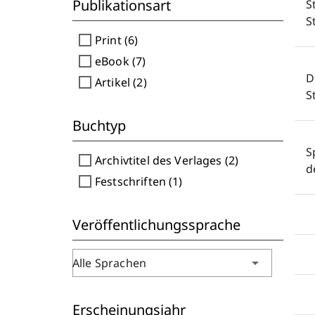
Publikationsart
S
S
check_box_outline_blank
Print (6)
check_box_outline_blank
eBook (7)
D
check_box_outline_blank
Artikel (2)
S
Buchtyp
S
check_box_outline_blank
Archivtitel des Verlages (2)
d
check_box_outline_blank
Festschriften (1)
Veröffentlichungssprache
arrow_drop_down
Alle Sprachen
Erscheinungsjahr