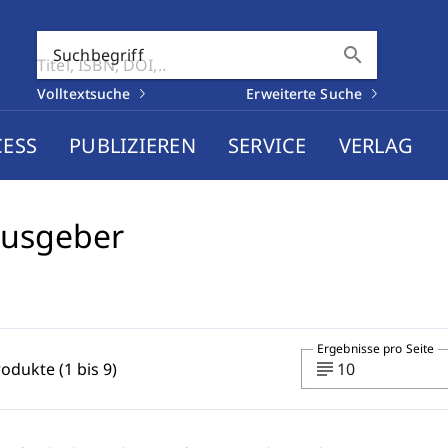
search
Suchbegriff
Volltextsuche
Erweiterte Suche
CESS
PUBLIZIEREN
SERVICE
VERLAG
ausgeber
Ergebnisse pro Seite
subject
rodukte (1 bis 9)
10