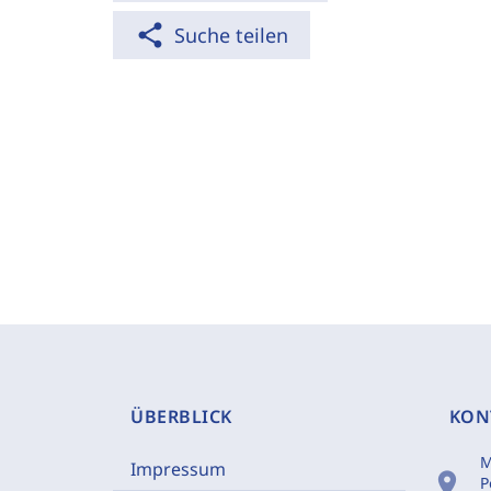
share
Suche teilen
ÜBERBLICK
KON
M
Impressum
location_on
P