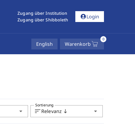
Zugang über Institution
account_circle
Login
Zugang über Shibboleth
0
English
Warenkorb
Sortierung
arrow_drop_down
sort
arrow_drop_down
Relevanz
south