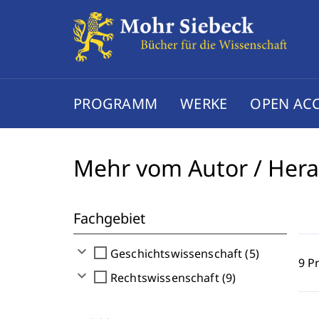
PROGRAMM
WERKE
OPEN AC
Mehr vom Autor / Her
Fachgebiet
expand_more
check_box_outline_blank
Geschichtswissenschaft (5)
9 P
expand_more
check_box_outline_blank
Rechtswissenschaft (9)