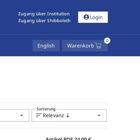
Zugang über Institution
account_circle
Login
Zugang über Shibboleth
0
English
Warenkorb
Sortierung
arrow_drop_down
sort
arrow_drop_down
Relevanz
south
Artikel PDF
24,00 €