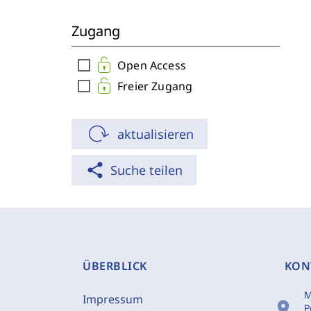
Zugang
check_box_outline_blank
Open Access
check_box_outline_blank
Freier Zugang
aktualisieren
share
Suche teilen
ÜBERBLICK
KON
M
Impressum
location_on
P