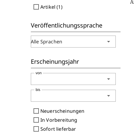
A
check_box_outline_blank
Artikel (1)
Veröffentlichungssprache
arrow_drop_down
Alle Sprachen
Erscheinungsjahr
von
arrow_drop_down
bis
arrow_drop_down
check_box_outline_blank
Neuerscheinungen
check_box_outline_blank
In Vorbereitung
check_box_outline_blank
Sofort lieferbar