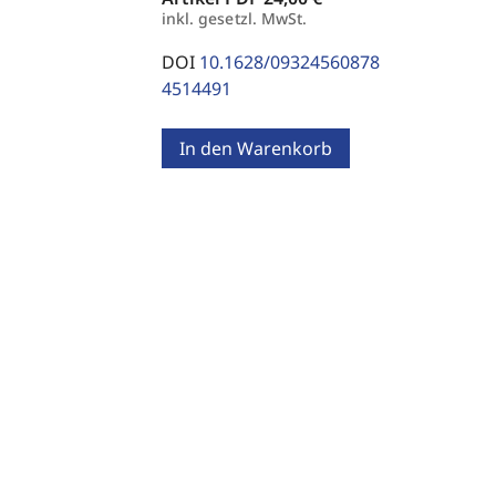
inkl. gesetzl. MwSt.
DOI
10.1628/09324560878
4514491
In den Warenkorb