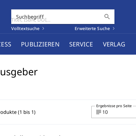
search
Suchbegriff
Volltextsuche
Erweiterte Suche
CESS
PUBLIZIEREN
SERVICE
VERLAG
ausgeber
Ergebnisse pro Seite
subject
rodukte (1 bis 1)
10