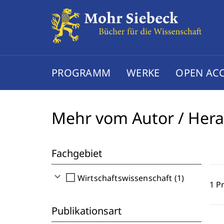
PROGRAMM
WERKE
OPEN AC
Mehr vom Autor / Her
Fachgebiet
expand_more
check_box_outline_blank
Wirtschaftswissenschaft (1)
1 P
Publikationsart