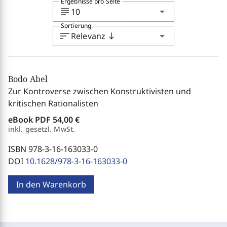
Ergebnisse pro Seite
subject
arrow_drop_down
10
Sortierung
sort
arrow_drop_down
Relevanz
south
Bodo Abel
Zur Kontroverse zwischen Konstruktivisten und
kritischen Rationalisten
eBook PDF
54,00 €
inkl. gesetzl. MwSt.
ISBN 978-3-16-163033-0
DOI
10.1628/978-3-16-163033-0
In den Warenkorb