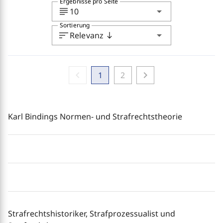
Ergebnisse pro Seite
subject
arrow_drop_down
10
Sortierung
sort
arrow_drop_down
Relevanz
south
chevron_left
chevron_right
1
2
Karl Bindings Normen- und Strafrechtstheorie
Strafrechtshistoriker, Strafprozessualist und