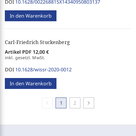
DOI
10.1628/002268815X14340950803137
In den Warenkorb
Carl-Friedrich Stuckenberg
Artikel PDF
12,00 €
inkl. gesetzl. MwSt.
DOI
10.1628/wissr-2020-0012
In den Warenkorb
chevron_left
chevron_right
1
2