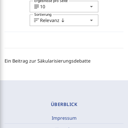
Ergebnisse pro Seite
subject
arrow_drop_down
10
Sortierung
sort
arrow_drop_down
Relevanz
south
Ein Beitrag zur Säkularisierungsdebatte
ÜBERBLICK
Impressum